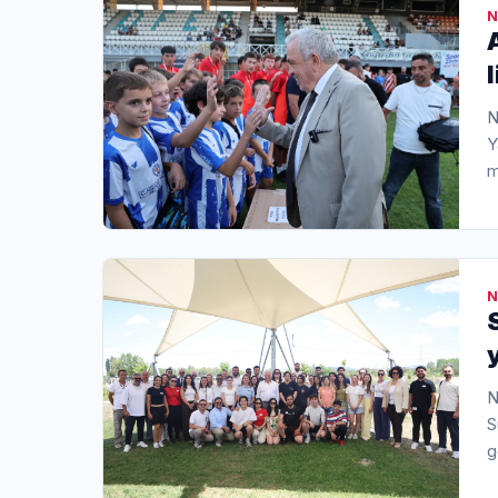
N
N
Y
m
N
N
S
g
D