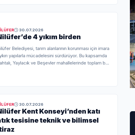
İLÜFER
30.07.2026
Nilüfer’de 4 yıkım birden
ilüfer Belediyesi, tarım alanlarının korunması için imara
ykırı yapılarla mücadelesini sürdürüyor. Bu kapsamda
ahtalı, Yaylacık ve Beşevler mahallelerinde toplam bin
60 metrekarelik 4 kaçak yapı yıkıldı.
İLÜFER
30.07.2026
Nilüfer Kent Konseyi’nden katı
atık tesisine teknik ve bilimsel
tiraz