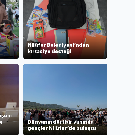
Nilüfer Belediyesi’nden
kırtasiye desteği
nüşüm
ı
Dünyanın dört bir yanında
gençler Nilüfer’de buluştu