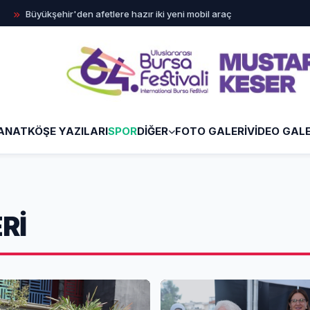
hir'den afetlere hazır iki yeni mobil araç
İlklerin festivalinde 
ANAT
KÖŞE YAZILARI
SPOR
DİĞER
FOTO GALERİ
VİDEO GALE
Rİ