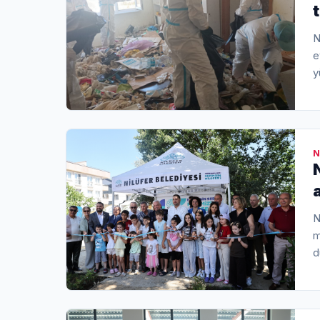
N
e
y
N
N
m
d
N
g
b