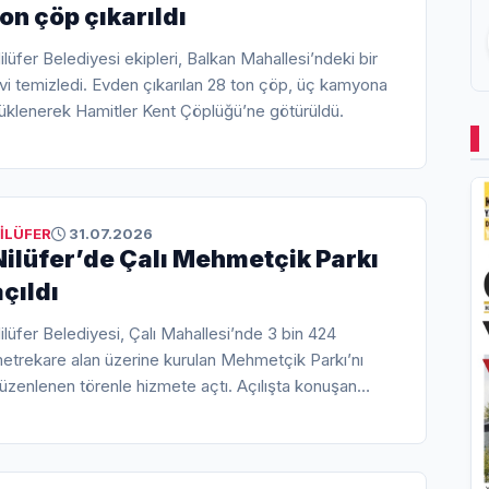
ton çöp çıkarıldı
ilüfer Belediyesi ekipleri, Balkan Mahallesi’ndeki bir
vi temizledi. Evden çıkarılan 28 ton çöp, üç kamyona
üklenerek Hamitler Kent Çöplüğü’ne götürüldü.
İLÜFER
31.07.2026
Nilüfer’de Çalı Mehmetçik Parkı
açıldı
ilüfer Belediyesi, Çalı Mahallesi’nde 3 bin 424
etrekare alan üzerine kurulan Mehmetçik Parkı’nı
üzenlenen törenle hizmete açtı. Açılışta konuşan
ilüfer Belediye Başkanı Şadi Özdemir, göreve
eldiklerinden bu yana 14’üncü parkı açtıklarını
elirterek, kentte güvenli ve nitelikli yaşam alanları