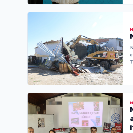
N
N
a
T
4
N
i