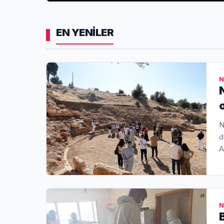
EN YENİLER
N
N
d
A
a
s
d
N