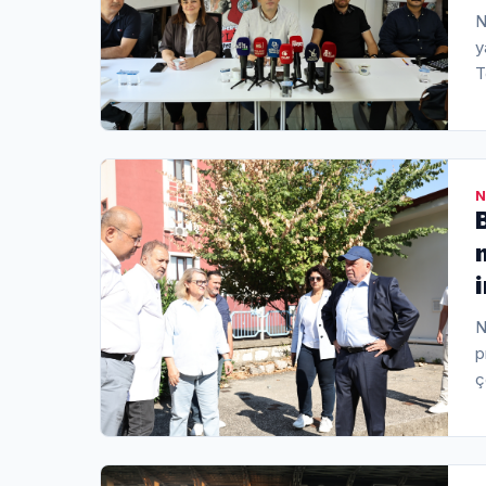
N
y
T
k
p
m
e
N
N
p
ç
m