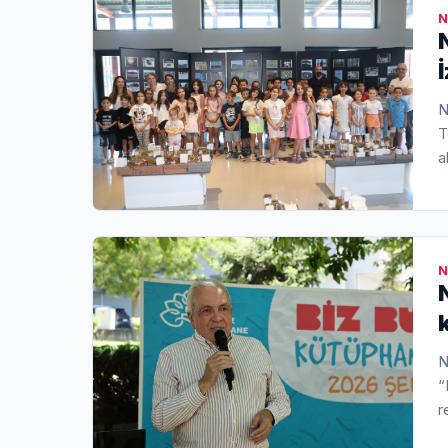
o
N
N
T
a
s
m
N
N
“
r