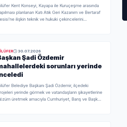
ilüfer Kent Konseyi, Kayapa ile Kuruçeşme arasında
apılması planlanan Katı Atık Geri Kazanım ve Bertaraf
esisi’ne ilişkin teknik ve hukuki çekincelerini
amuoyuyla paylaştı. Düzenlenen basın toplantısında,
rojenin 10 yıl öncesinin verilerine dayandığı, bölgedeki
evcut nüfus artışının ve jeolojik risklerin göz ardı
dildiği vurgulandı.
İLÜFER
30.07.2026
Başkan Şadi Özdemir
mahallelerdeki sorunları yerinde
inceledi
ilüfer Belediye Başkanı Şadi Özdemir, ilçedeki
rojeleri yerinde görmek ve vatandaşların şikayetlerine
özüm üretmek amacıyla Cumhuriyet, Barış ve Başköy
ahallelerinde saha incelemelerinde bulundu.