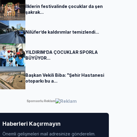
İlklerin festivalinde çocuklar da şen
şakrak...
Nilüfer’de kaldırımlar temizlendi...
YILDIRIM’DA ÇOCUKLAR SPORLA
BÜYÜYOR...
Başkan Vekili Biba: "Şehir Hastanesi
otoparkı bu a...
Sponsorlu Reklam
Haberleri Kaçırmayın
Önemli gelişmeleri mail adresinize gönderelim.