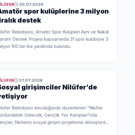
İLÜFER
30.07.2026
Amatör spor kulüplerine 3 milyon
liralık destek
ilüfer Belediyesi, Amatör Spor Kulüpleri Ayni ve Nakdi
ardım Destek Projesi kapsamında 31 spor kulübüne 3
ilyon 100 bin lira yardımda bulundu.
İLÜFER
27.07.2026
Sosyal girişimciler Nilüfer’de
yetişiyor
ilüfer Belediyesi öncülüğünde düzenlenen “Nilüfer
ürdürülebilir Gelecek, Gençlik Yaz Kampları”nda
ençler, fikirlerini sosyal girişim projelerine dönüştürdü.
aha iyi bir Türkiye için gençlerin iyi yetişmelerinin