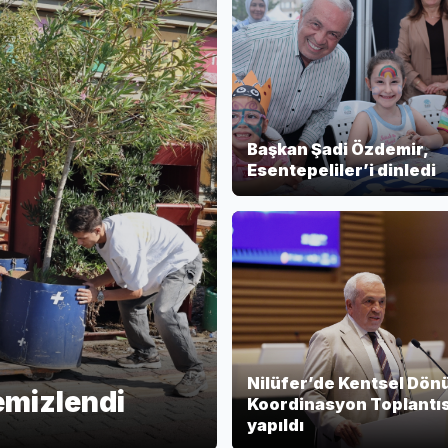
Başkan Şadi Özdemir,
Esentepeliler’i dinledi
Nilüfer’de Kentsel Dö
temizlendi
Koordinasyon Toplantıs
yapıldı