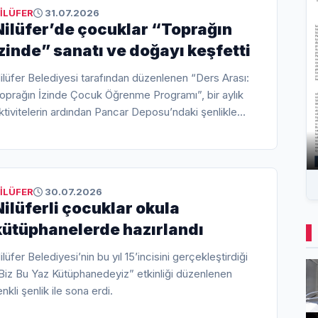
luşturmaya devam edeceklerini söyledi.
İLÜFER
31.07.2026
Nilüfer’de çocuklar “Toprağın
İzinde” sanatı ve doğayı keşfetti
ilüfer Belediyesi tarafından düzenlenen “Ders Arası:
oprağın İzinde Çocuk Öğrenme Programı”, bir aylık
ktivitelerin ardından Pancar Deposu’ndaki şenlikle
ona erdi. Sanatın pek çok dalıyla tanışan 8 farklı
ahalleden 100 çocuk, toprakla bağ kurdu.
İLÜFER
30.07.2026
Nilüferli çocuklar okula
kütüphanelerde hazırlandı
ilüfer Belediyesi’nin bu yıl 15’incisini gerçekleştirdiği
Biz Bu Yaz Kütüphanedeyiz” etkinliği düzenlenen
enkli şenlik ile sona erdi.