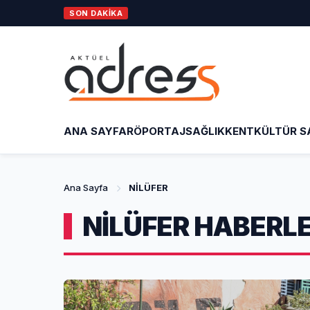
SON DAKİKA
Büyükşe
ANA SAYFA
RÖPORTAJ
SAĞLIK
KENT
KÜLTÜR S
Ana Sayfa
NİLÜFER
NİLÜFER HABERLE