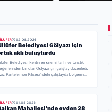
İLÜFER
02.08.2026
Nilüfer Belediyesi Gölyazı için
ortak aklı buluşturdu
ilüfer Belediyesi, kentin en önemli tarihi ve turistik
eğerlerinden biri olan Gölyazı için çalıştay düzenledi.
ziz Panteleimon Kilisesi’ndeki çalıştayda bölgenin
rkeolojik değerleri ve doğal güzellikleriyle dünya
tandartlarında bir turizm destinasyonuna
önüştürülmesi hedefi vurgulandı.
İLÜFER
01.08.2026
Balkan Mahallesi’nde evden 28