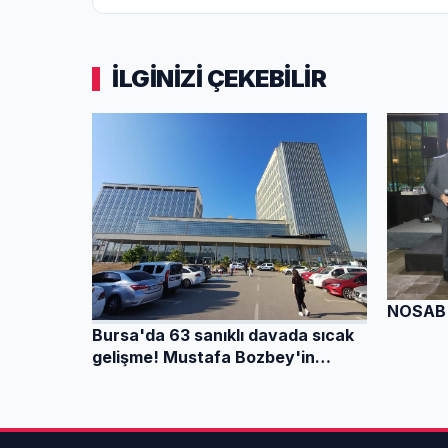
İLGİNİZİ ÇEKEBİLİR
NOSAB'
Bursa'da 63 sanıklı davada sıcak
gelişme! Mustafa Bozbey'in
mahkemede yaptığı sa