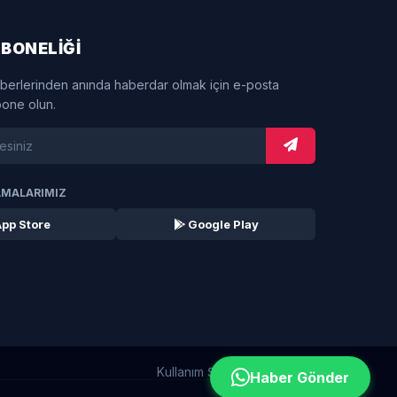
BONELİĞİ
berlerinden anında haberdar olmak için e-posta
bone olun.
AMALARIMIZ
pp Store
Google Play
Kullanım Şartları
KVKK Metni
Haber Gönder