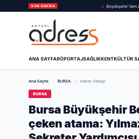
SON DAKİKA
Büyükşehir'den afetlere
ANA SAYFA
RÖPORTAJ
SAĞLIK
KENT
KÜLTÜR S
Ana Sayfa
BURSA
Haber Detayı
BURSA
Bursa Büyükşehir Be
çeken atama: Yılmaz
Sekreter Yardımcısı