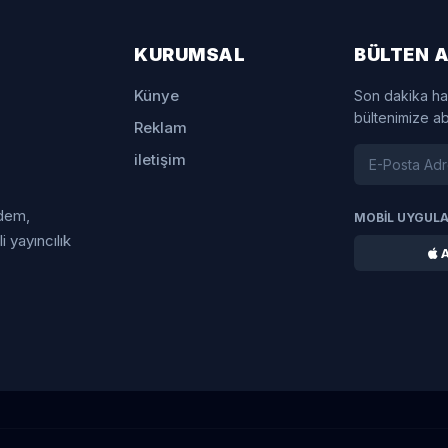
KURUMSAL
BÜLTEN A
Künye
Son dakika ha
bültenimize a
Reklam
iletişim
ndem,
MOBİL UYGUL
 yayıncılık
A