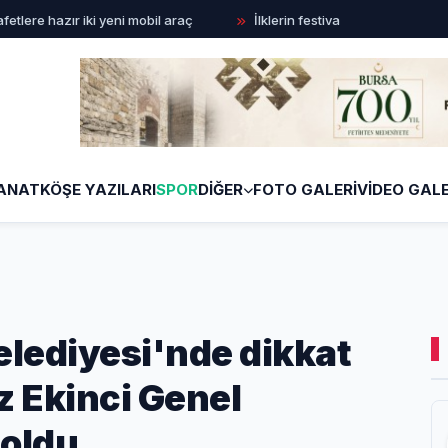
 hazır iki yeni mobil araç
İlklerin festivalinde çocuklar da şen 
ANAT
KÖŞE YAZILARI
SPOR
DİĞER
FOTO GALERİ
VİDEO GALE
lediyesi'nde dikkat
 Ekinci Genel
 oldu