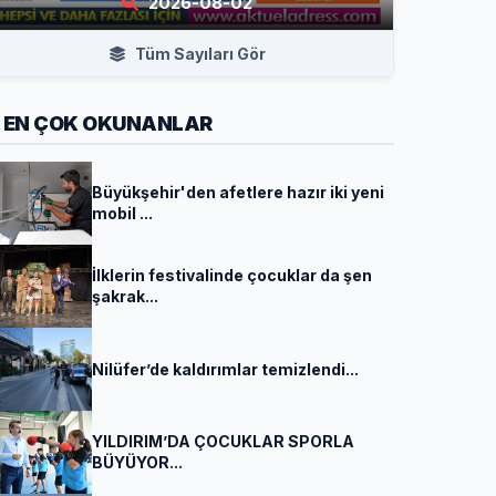
2026-08-02
Tüm Sayıları Gör
EN ÇOK OKUNANLAR
Büyükşehir'den afetlere hazır iki yeni
mobil ...
İlklerin festivalinde çocuklar da şen
şakrak...
Nilüfer’de kaldırımlar temizlendi...
YILDIRIM’DA ÇOCUKLAR SPORLA
BÜYÜYOR...