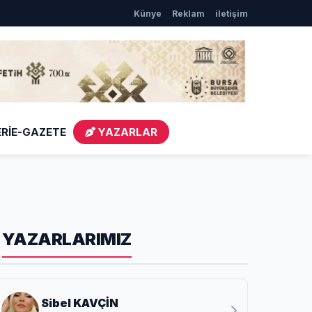
Künye
Reklam
iletişim
şakrak
Nilüfer’de kaldırımlar temizlendi
YILDIRIM’DA 
Rİ
E-GAZETE
YAZARLAR
YAZARLARIMIZ
Sibel KAVÇİN