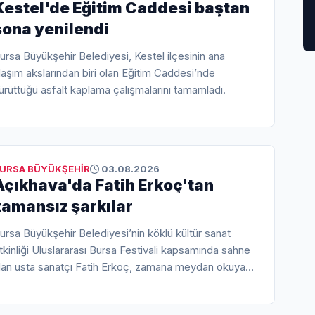
Kestel'de Eğitim Caddesi baştan
sona yenilendi
ursa Büyükşehir Belediyesi, Kestel ilçesinin ana
laşım akslarından biri olan Eğitim Caddesi’nde
ürüttüğü asfalt kaplama çalışmalarını tamamladı.
URSA BÜYÜKŞEHİR
03.08.2026
Açıkhava'da Fatih Erkoç'tan
zamansız şarkılar
ursa Büyükşehir Belediyesi’nin köklü kültür sanat
tkinliği Uluslararası Bursa Festivali kapsamında sahne
lan usta sanatçı Fatih Erkoç, zamana meydan okuyan
arkılarıyla Bursalılara unutulmaz bir gece yaşattı.