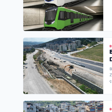
B
B
Z
ç
d
B