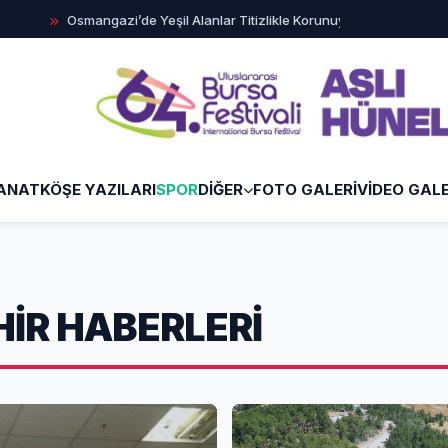
angazi’de Yeşil Alanlar Titizlikle Korunuyor
Başkan Erkan Aydın
ANAT
KÖŞE YAZILARI
SPOR
DİĞER
FOTO GALERİ
VİDEO GALE
İR HABERLERİ