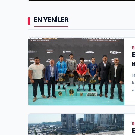
EN YENİLER
B
B
k
a
B