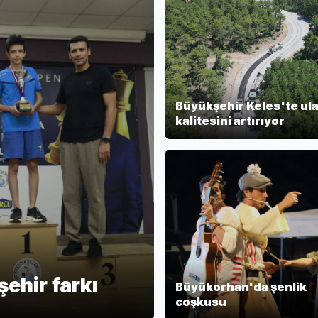
Büyükşehir Keles'te ul
kalitesini artırıyor
ehir farkı
Büyükorhan'da şenlik
coşkusu