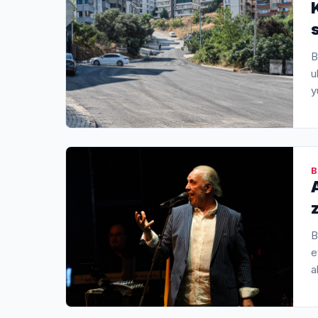
B
u
y
B
B
e
a
ş