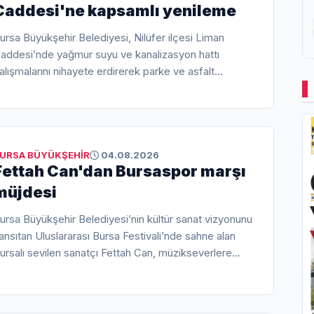
Caddesi'ne kapsamlı yenileme
ursa Büyükşehir Belediyesi, Nilüfer ilçesi Liman
addesi’nde yağmur suyu ve kanalizasyon hattı
alışmalarını nihayete erdirerek parke ve asfalt
aplama sürecine başladı.
URSA BÜYÜKŞEHİR
04.08.2026
Fettah Can'dan Bursaspor marşı
müjdesi
ursa Büyükşehir Belediyesi’nin kültür sanat vizyonunu
ansıtan Uluslararası Bursa Festivali’nde sahne alan
ursalı sevilen sanatçı Fettah Can, müzikseverlere
nutulmaz bir gece yaşattığı konserde bir de sürprize
mza atarak Bursaspor için özel bestelediği marşı ilk
ez söyledi.