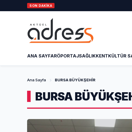
SON DAKİKA
Osm
ANA SAYFA
RÖPORTAJ
SAĞLIK
KENT
KÜLTÜR S
Ana Sayfa
BURSA BÜYÜKŞEHİR
BURSA BÜYÜKŞEH