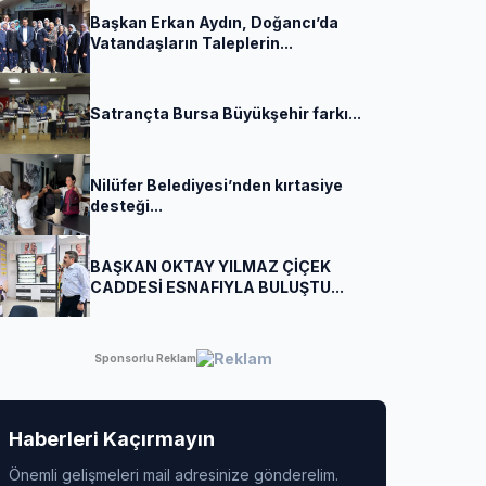
Başkan Erkan Aydın, Doğancı’da
Vatandaşların Taleplerin...
Satrançta Bursa Büyükşehir farkı...
Nilüfer Belediyesi’nden kırtasiye
desteği...
BAŞKAN OKTAY YILMAZ ÇİÇEK
CADDESİ ESNAFIYLA BULUŞTU...
Sponsorlu Reklam
Haberleri Kaçırmayın
Önemli gelişmeleri mail adresinize gönderelim.