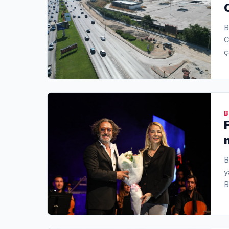
B
C
ç
k
B
B
y
B
u
i
k