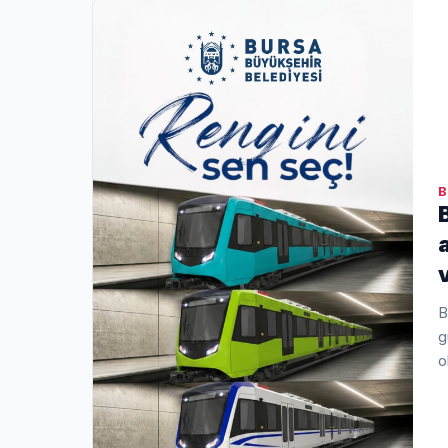
B
B
g
o
s