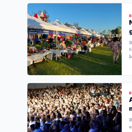
B
B
F
İ
B
B
e