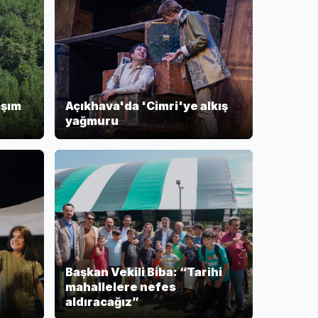
aşım
Açıkhava'da 'Cimri'ye alkış
yağmuru
Başkan Vekili Biba: “Tarihi
mahallelere nefes
aldıracağız”