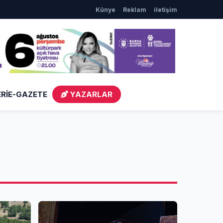
Künye
Reklam
iletişim
, Doğancı’da Vatandaşların Taleplerini Yerinde Dinledi
Satranç
Rİ
E-GAZETE
YAZARLAR