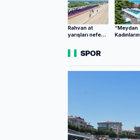
Rahvan at
“Meydan
yarışları nefes
Kadınların
kesti
dayanışm
pazarına i
SPOR
büyüyor