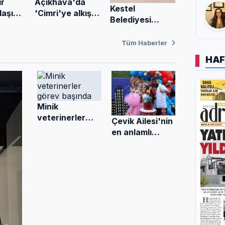
Açıkhava'da
r
Kestel
'Cimri'ye alkış
laşım
Belediyesi
yağmuru
Okullarda Bakım
Ve Onarım
Tüm Haberler
Çalışmalarını
HAF
Sürdürüyor
Minik
veterinerler
Çevik Ailesi'nin
görev başında
en anlamlı
günü!