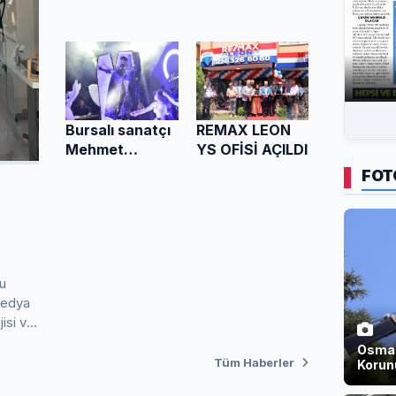
Bursalı sanatçı
REMAX LEON
Mehmet
YS OFİSİ AÇILDI
Çevikten
FOT
muhteşem
sahne şovu!
şu
 medya
Osmang
Tüm Haberler
Korun