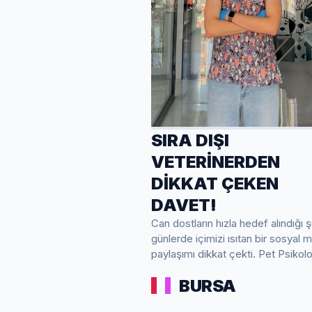
SIRA DIŞI
VETERİNERDEN
DİKKAT ÇEKEN
DAVET!
Can dostların hızla hedef alındığı 
günlerde içimizi ısıtan bir sosyal
paylaşımı dikkat çekti. Pet Psikolojisi ve
Refah Uzmanı Veteriner He...
BURSA