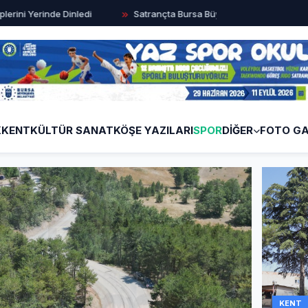
Dinledi
Satrançta Bursa Büyükşehir farkı
Nilüfer Beled
K
KENT
KÜLTÜR SANAT
KÖŞE YAZILARI
SPOR
DİĞER
FOTO GA
KENT