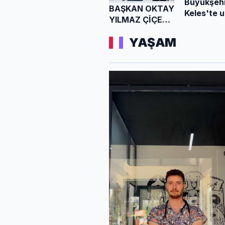
Büyükşehi
BAŞKAN OKTAY
Keles'te u
YILMAZ ÇİÇEK
kalitesini
CADDESİ
artırıyor
YAŞAM
ESNAFIYLA
BULUŞTU