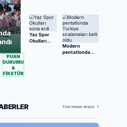
üçüncülüğü
’nda
Yaz Spor
andı
Okulları
Modern
sona erdi
pentatlonda
PUAN
Türkiye
DURUMU
sıralamaları belli
&
oldu
FİKSTÜR
ABERLER
Tüm Haber Arşivi