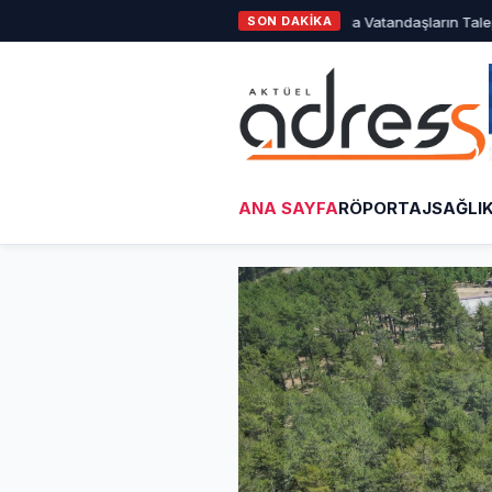
Başkan Erkan Aydın, Doğancı’da Vatandaşların Taleplerini Yerinde 
SON DAKİKA
ANA SAYFA
RÖPORTAJ
SAĞLI