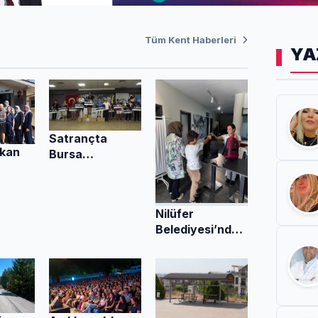
Tüm Kent Haberleri
YA
Satrançta
rkan
Bursa
Büyükşehir
a
farkı
arın
Nilüfer
i
Belediyesi’nden
nledi
kırtasiye
desteği