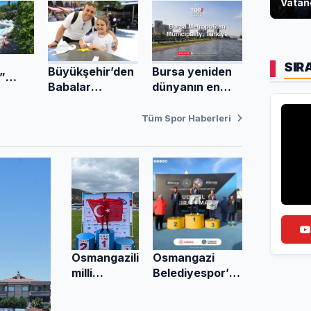
Vatan
SIR
Büyükşehir’den
Bursa yeniden
”
Babalar
dünyanın en
a
Günü’ne özel
akıllı 7 şehri
lgi
sevgi atölyesi
arasında
Tüm Spor Haberleri
Osmangazi
Osmangazili
Belediyespor’un
milli
Gençlerinden
atletten
Çifte Madalya
dünya