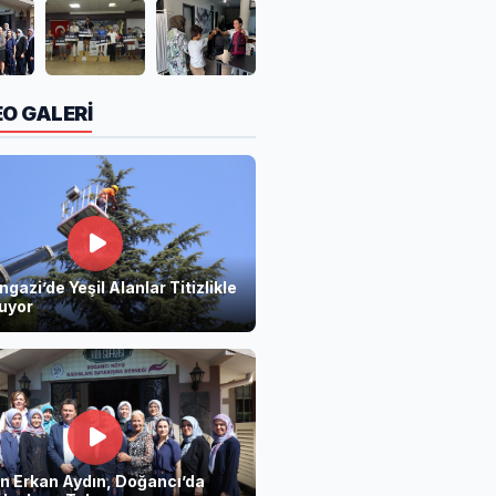
EO GALERİ
azi’de Yeşil Alanlar Titizlikle
uyor
n Erkan Aydın, Doğancı’da