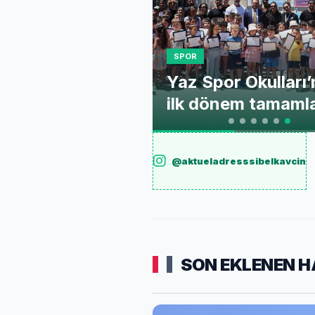
gazili atletin
SPOR
forma ile madalya
Yaz Spor Okulları
ci
ilk dönem tamaml
@aktueladresssibelkavcin
SON EKLENEN H