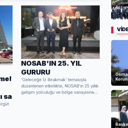
VİD
NOSAB'IN 25. YIL
ı
GURURU
Osmang
şme!
Korun
‘Geleceğe İz Bırakmak’ temasıyla
düzenlenen etkinlikte, NOSAB’ın 25 yıllık
gelişim yolculuğu ve bölge sanayisine
ı sa
kattığı d...
örgüt
Başka