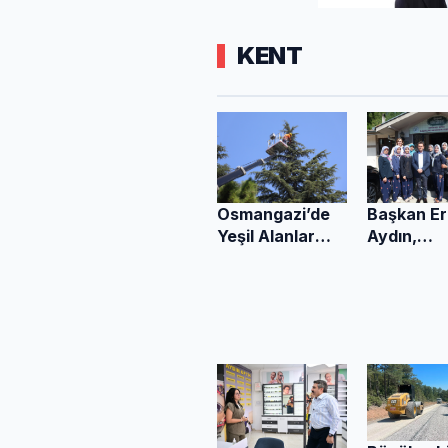
KENT
Başkan E
Osmangazi’de
Aydın,
Yeşil Alanlar
Doğancı’d
Titizlikle
Vatandaşl
Korunuyor
Taleplerin
Yerinde Di