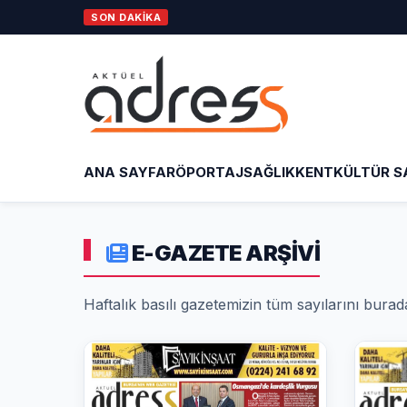
SON DAKİKA
O
ANA SAYFA
RÖPORTAJ
SAĞLIK
KENT
KÜLTÜR S
E-GAZETE ARŞİVİ
Haftalık basılı gazetemizin tüm sayılarını burad