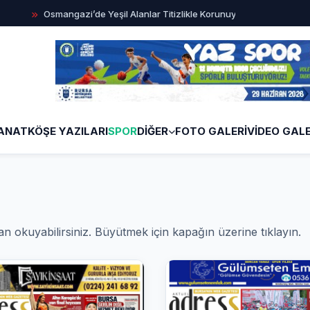
smangazi’de Yeşil Alanlar Titizlikle Korunuyor
Başkan Erkan Aydı
ANAT
KÖŞE YAZILARI
SPOR
DİĞER
FOTO GALERİ
VİDEO GALE
an okuyabilirsiniz. Büyütmek için kapağın üzerine tıklayın.