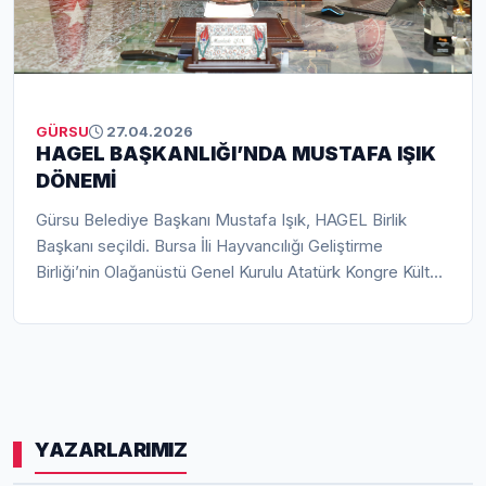
GÜRSU
27.04.2026
HAGEL BAŞKANLIĞI’NDA MUSTAFA IŞIK
DÖNEMİ
Gürsu Belediye Başkanı Mustafa Işık, HAGEL Birlik
Başkanı seçildi. Bursa İli Hayvancılığı Geliştirme
Birliği’nin Olağanüstü Genel Kurulu Atatürk Kongre Kültür
Merkezi’nde yapıldı. Genel Kurula Gürsu Belediye
Başkanı Mustafa Işık, Yıldırım Belediye Başkanı Oktay
Yılmaz, Yenişehir Belediye Başkanı Ercan Özel, Kestel
Belediye Başkanı Ferhat Erol, Keles Belediye Başkanı Ali
Doğru, İznik Belediye Başkanı Kağan Mehmet Usta,
Harmancık Belediye Başkanı Haşim Ali Arıkan ile genel
YAZARLARIMIZ
kurul üyeleri katıldı.