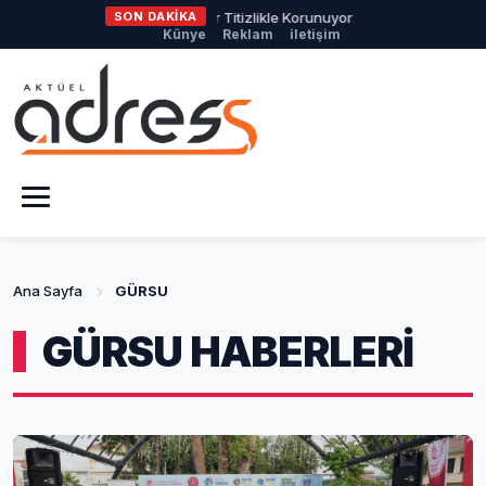
i’de Yeşil Alanlar Titizlikle Korunuyor
SON DAKİKA
Başkan Erkan Aydın, Doğ
Künye
Reklam
iletişim
Ana Sayfa
GÜRSU
GÜRSU HABERLERİ