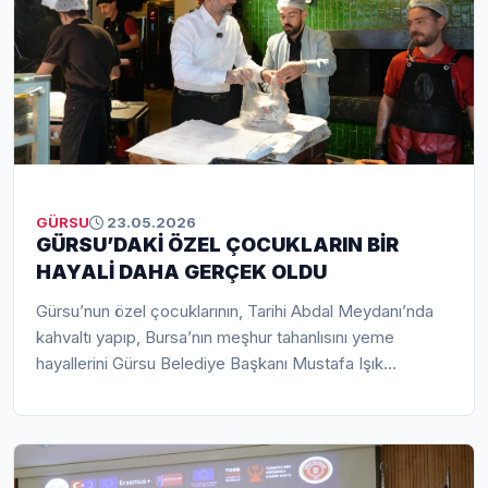
güldürüp, moral verdi.
GÜRSU
23.05.2026
GÜRSU’DAKİ ÖZEL ÇOCUKLARIN BİR
HAYALİ DAHA GERÇEK OLDU
Gürsu’nun özel çocuklarının, Tarihi Abdal Meydanı’nda
kahvaltı yapıp, Bursa’nın meşhur tahanlısını yeme
hayallerini Gürsu Belediye Başkanı Mustafa Işık
gerçekleştirdi. Kahvaltı saati aileleri ile Abdal
Meydanı’nda buluşan özel çocuklar, sıcak ve samimi bir
ortamda bir hayallerine daha kavuştular.