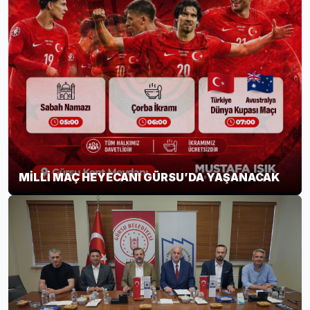
MİLLİ MAÇ HEYECANI GÜRSU’DA YAŞANACAK