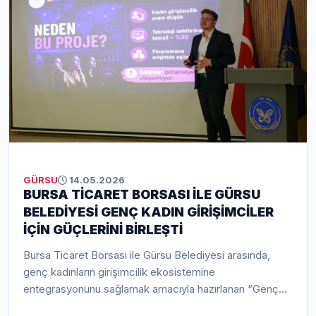
GÜRSU
14.05.2026
BURSA TİCARET BORSASI İLE GÜRSU
BELEDİYESİ GENÇ KADIN GİRİŞİMCİLER
İÇİN GÜÇLERİNİ BİRLEŞTİ
Bursa Ticaret Borsası ile Gürsu Belediyesi arasında,
genç kadınların girişimcilik ekosistemine
entegrasyonunu sağlamak amacıyla hazırlanan “Genç
Girişimciliğinin Artırılması İçin: Genç Kadınlar Teknoloji ve