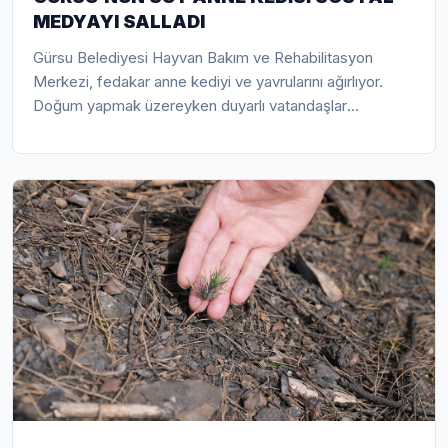
MEDYAYI SALLADI
Gürsu Belediyesi Hayvan Bakım ve Rehabilitasyon
Merkezi, fedakar anne kediyi ve yavrularını ağırlıyor.
Doğum yapmak üzereyken duyarlı vatandaşlar
tarafından Gürsu Belediyesi Hayvan Bakım Merkezi’ne
getirilen anne kedi, karnında üç yavru taşır vaziyette
iken Gürsu Belediyesi veterinerlerine emanet edildi.
Gebe anne kedi, bir yavru kedisini karnında
kaybederken, sezeryan doğum yaptırıldı, iki yavrusunu
sağlıklı şekilde dünyaya getirdi.