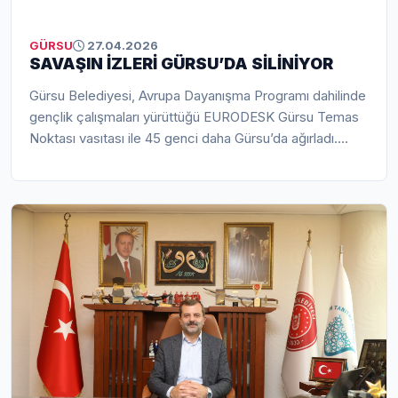
GÜRSU
27.04.2026
SAVAŞIN İZLERİ GÜRSU’DA SİLİNİYOR
Gürsu Belediyesi, Avrupa Dayanışma Programı dahilinde
gençlik çalışmaları yürüttüğü EURODESK Gürsu Temas
Noktası vasıtası ile 45 genci daha Gürsu’da ağırladı.
‘Savaşların Gölgesinde Gençlik Çalışanı Olmak’ projesi
kapsamında gelen gençlere, ülkelerindeki savaşın
izlerini unutturmak, kriz dönemlerinin etkilerini
unutturmak, çatışma bölgelerindeki gençlerin uyumunu
sağlamak amacıyla faaliyetler gerçekleştirildi. 45 genç
Gürsu’da oldukça verimli bir programa katıldı.