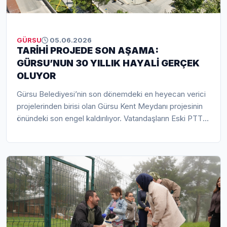
GÜRSU
05.06.2026
TARİHİ PROJEDE SON AŞAMA:
GÜRSU’NUN 30 YILLIK HAYALİ GERÇEK
OLUYOR
Gürsu Belediyesi’nin son dönemdeki en heyecan verici
projelerinden birisi olan Gürsu Kent Meydanı projesinin
önündeki son engel kaldırılıyor. Vatandaşların Eski PTT
binası olarak adlandırdıkları Türk Telekom binasının yıkımı
Salı günü vatandaşların da katılımı ile gerçekleştirilecek.