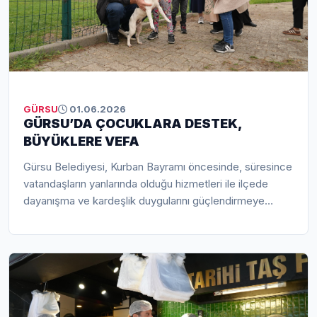
GÜRSU
01.06.2026
GÜRSU’DA ÇOCUKLARA DESTEK,
BÜYÜKLERE VEFA
Gürsu Belediyesi, Kurban Bayramı öncesinde, süresince
vatandaşların yanlarında olduğu hizmetleri ile ilçede
dayanışma ve kardeşlik duygularını güçlendirmeye
devam etti. İhtiyaçlı aileleri tek tek tespit eden Gürsu
Belediyesi, bayramda kullanılmak üzere kıyafet
desteğinde bulundu. Ayrıca devam eden Yuvamda
Sağlık ve Umut Var projesi kapsamında 65 yaş üstü
vatandaşları tek tek ziyaret eden Gürsu Belediye
Başkanı Mustafa Işık ve ekibi, büyüklerin yüzlerini