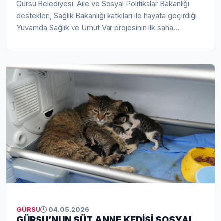
Gürsu Belediyesi, Aile ve Sosyal Politikalar Bakanlığı
destekleri, Sağlık Bakanlığı katkıları ile hayata geçirdiği
Yuvamda Sağlık ve Umut Var projesinin ilk saha
çalışmasını yaptı. Gürsu Belediye Başkanı Mustafa
Işık’ın proje arabasının sürücü koltuğuna geçtiği saha
çalışmalarında, Gürsu’nun çınarlarına duygu yüklü
ziyaretler gerçekleştirildi.
GÜRSU
04.05.2026
GÜRSU’NUN SÜT ANNE KEDİSİ SOSYAL