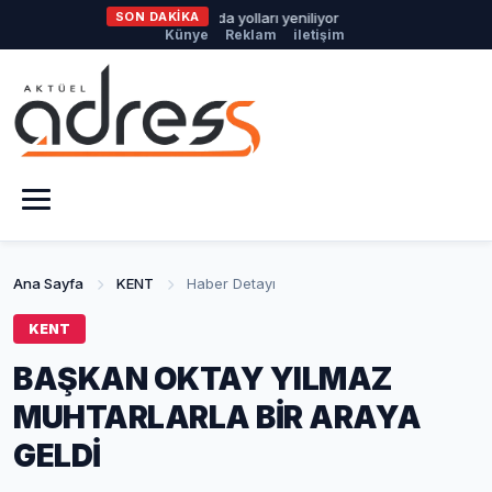
üyükşehir Harmancık’ta da yolları yeniliyor
SON DAKİKA
Nilüfer’de Kent Rehb
Künye
Reklam
iletişim
Ana Sayfa
KENT
Haber Detayı
KENT
BAŞKAN OKTAY YILMAZ
MUHTARLARLA BİR ARAYA
GELDİ