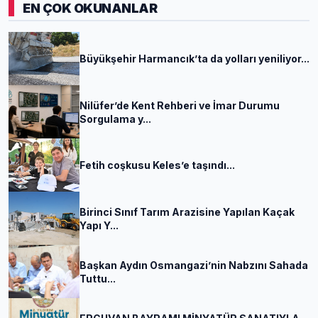
EN ÇOK OKUNANLAR
Büyükşehir Harmancık’ta da yolları yeniliyor...
Nilüfer’de Kent Rehberi ve İmar Durumu
Sorgulama y...
Fetih coşkusu Keles’e taşındı...
Birinci Sınıf Tarım Arazisine Yapılan Kaçak
Yapı Y...
Başkan Aydın Osmangazi’nin Nabzını Sahada
Tuttu...