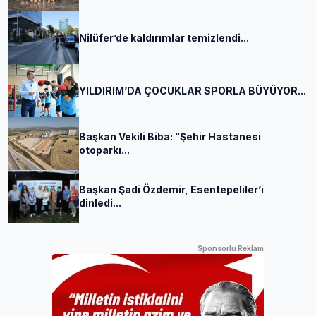
Nilüfer’de kaldırımlar temizlendi...
YILDIRIM’DA ÇOCUKLAR SPORLA BÜYÜYOR...
Başkan Vekili Biba: "Şehir Hastanesi
otoparkı...
Başkan Şadi Özdemir, Esentepeliler’i
dinledi...
Sponsorlu Reklam