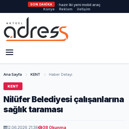
Büyükşehir'den afetlere hazır iki yeni mobil araç
SON DAKİKA
İlklerin festi
Künye
Reklam
iletişim
Ana Sayfa
KENT
Haber Detayı
KENT
Nilüfer Belediyesi çalışanlarına
sağlık taraması
12.06.2026 21:38
38 Okunma