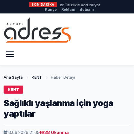
smangazi’de Yeşil Alanlar Titizlikle Korunuyor
SON DAKİKA
Başkan Erkan Ayd
Künye
Reklam
iletişim
Ana Sayfa
KENT
Haber Detayı
KENT
Sağlıklı yaşlanma için yoga
yaptılar
13.06.2026 21:05
38 Okunma