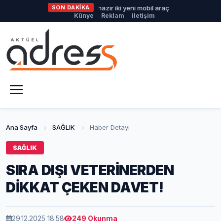
Büyükşehir'den afetlere hazır iki yeni mobil araç
SON DAKİKA
İlklerin fes
Künye
Reklam
iletişim
Ana Sayfa
SAĞLIK
Haber Detayı
SAĞLIK
SIRA DIŞI VETERİNERDEN
DİKKAT ÇEKEN DAVET!
29.12.2025 18:58
249 Okunma